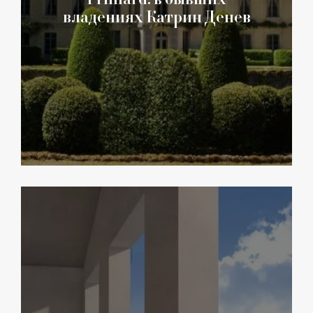
владениях Катрин Денев